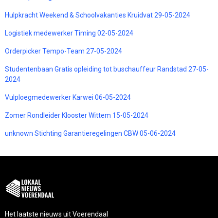
Hulpkracht Weekend & Schoolvakanties Kruidvat 29-05-2024
Logistiek medewerker Timing 02-05-2024
Orderpicker Tempo-Team 27-05-2024
Studentenbaan Gratis opleiding tot buschauffeur Randstad 27-05-
2024
Vulploegmedewerker Karwei 06-05-2024
Zomer Rondleider Klooster Wittem 15-05-2024
unknown Stichting Garantieregelingen CBW 05-06-2024
Het laatste nieuws uit Voerendaal